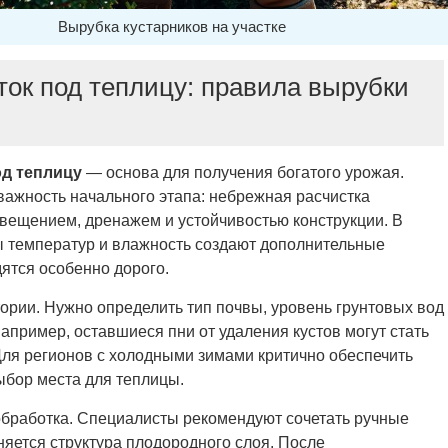
Вырубка кустарников на участке
ток под теплицу: правила вырубки
од теплицу
— основа для получения богатого урожая.
ажность начального этапа: небрежная
расчистка
вещением, дренажем и устойчивостью конструкции. В
ы температур и влажность создают дополнительные
дятся особенно дорого.
ории. Нужно определить тип почвы, уровень грунтовых вод
Например, оставшиеся пни от
удаления кустов
могут стать
Для регионов с холодными зимами критично обеспечить
ыбор места для теплицы.
бработка. Специалисты рекомендуют сочетать ручные
няется структура плодородного слоя. После