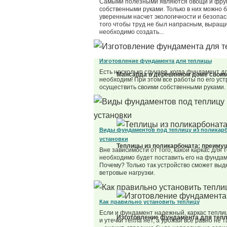
Самыми полезными являются овощи и фру
собственными руками. Только в них можно 
уверенным насчет экологичности и безопас
того чтобы труд не был напрасным, выращ
необходимо создать...
Изготовление фундамента для теплицы
Есть несколько случаев, когда фундамент д
Мансарда в деревянном доме своим
необходим! При этом все работы по его ус
осуществить своими собственными руками.
Виды фундаментов под теплицу из поликарб
установки
Теплицы из поликарбоната: преиму
Вне зависимости от того, какой каркас для
необходимо будет поставить его на фундаме
Почему? Только так устройство сможет выд
ветровые нагрузки.
Как правильно установить теплицу
Если и фундамент надежный, каркас тепли
Изготовление фундамента для теп
и утечки тепла нет, а урожай все равно не т