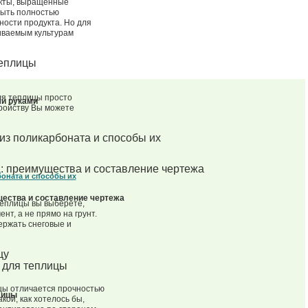
кты, выращенные
быть полностью
ности продукта. Но для
иваемым культурам
ля теплицы просто
и руками
тройству Вы можете
оната и способы их
щества и составление чертежа
 теплицы вы выберете,
нт, а не прямо на грунт.
ержать снеговые и
цы отличается прочностью
лицы
акой, как хотелось бы,