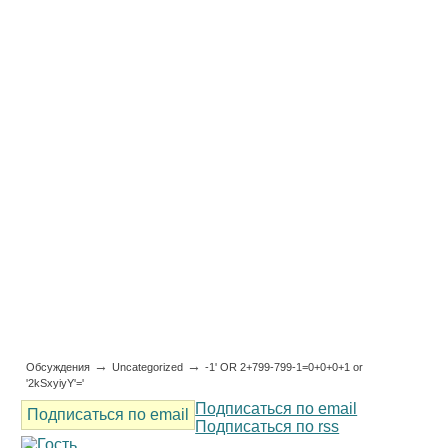
→
→
Обсуждения
Uncategorized
-1' OR 2+799-799-1=0+0+0+1 or
'2kSxyiyY'='
Подписаться по email
Подписаться по email
Подписаться по rss