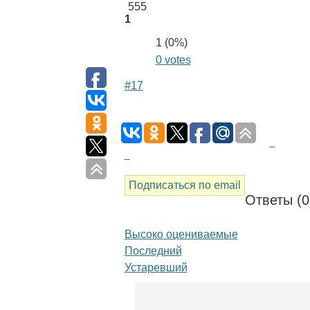
555
1
1 (
0
%)
0 votes
#17
Подписаться по email
Ответы (
0
Высоко оцениваемые
Последний
Устаревший