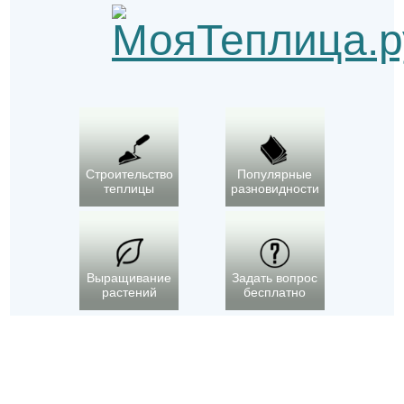
Строительство
Популярные
теплицы
разновидности
Выращивание
Задать вопрос
растений
бесплатно