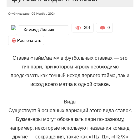
Опубликовано: 05 Ноябрь 2024
391
0
Хаммуд Лилиян
Распечатать
Ставка «тайм/матч» в футбольных ставках — это
тип пари, при котором игроку необходимо
предсказать как точный исход первого тайма, так и
исход всего матча в одной ставке.
Виды
Существует 9 основных вариаций этого вида ставок.
Букмекеры могут обозначать пари по-разному,
например, некоторые используют названия команд,
другие — сокращения, такие как «П1/П1», «П2/Х»