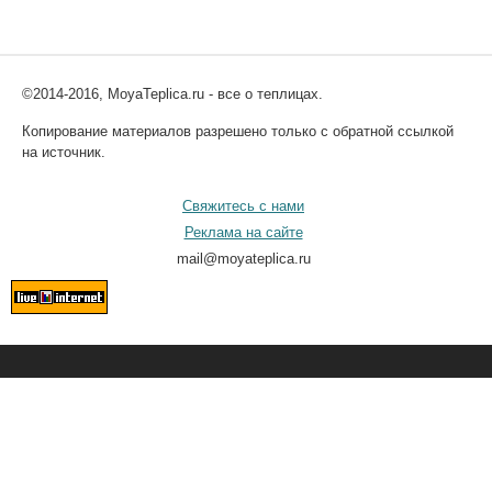
©2014-2016, MoyaTeplica.ru - все о теплицах.
Копирование материалов разрешено только с обратной ссылкой
на источник.
Свяжитесь с нами
Реклама на сайте
mail@moyateplica.ru