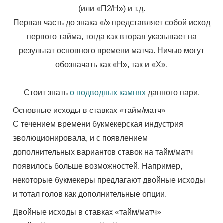
(или «П2/Н») и т.д.
Первая часть до знака «/» представляет собой исход
первого тайма, тогда как вторая указывает на
результат основного времени матча. Ничью могут
обозначать как «Н», так и «Х».
Стоит знать
о подводных камнях
данного пари.
Основные исходы в ставках «тайм/матч»
С течением времени букмекерская индустрия
эволюционировала, и с появлением
дополнительных вариантов ставок на тайм/матч
появилось больше возможностей. Например,
некоторые букмекеры предлагают двойные исходы
и тотал голов как дополнительные опции.
Двойные исходы в ставках «тайм/матч»