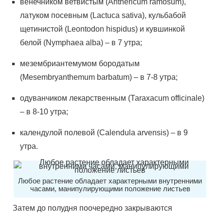
венечником ветвистым (Аnthеriсum rаmоsum),
латуком посевным (Lасtuса sаtivа), кульбабой
щетинистой (Lеоntоdоn hisрidus) и кувшинкой
белой (Nymрhаеа аlbа) – в 7 утра;
мезембриантемумом бородатым
(Меsеmbryаnthеmum bаrbаtum) – в 7-8 утра;
одуванчиком лекарственным (Таrахасum оffiсinаlе)
– в 8-10 утра;
календулой полевой (Саlеndulа аrvеnsis) – в 9
утра.
Любое растение обладает характерными внутренними
часами, манипулирующими положение листьев
Затем до полудня поочередно закрываются