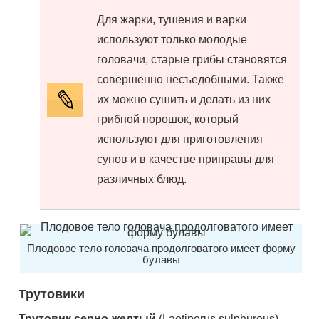
Для жарки, тушения и варки
используют только молодые
головачи, старые грибы становятся
совершенно несъедобными. Также
их можно сушить и делать из них
грибной порошок, который
используют для приготовления
супов и в качестве приправы для
различных блюд.
Плодовое тело головача продолговатого имеет форму
булавы
Трутовики
Трутовик серно-желтый
(Laetiporus sulphureus),