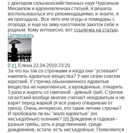
с доктором сельскохозяйственных наук Чурсиным
Михаилом и вдохновленная статьей, я решила
воспользоваться его рекомендациями, и знаете, я
не прогадала.. Все лето ели огуцы и помидоры с
огорода, и еще на зиму наготовили закаток себе и
родным. Кому интересно, вот
ссылочка на статью
.
Цитировать
0
#1
Елена
22.04.2019 23:20
За что вы так со строчками и когда они "успевают"
накопить ядовитые вещества? У них сезон совсем
короткий. У строчка обыкновенного ядовитые
вещества не накопленгые, а врожденные, отварить
3 раза и жарить со сметаной - дивный гриб. Строчок
гигантский вообще многие считают неядовитым и не
варят перед жаркой (я все равно отвариваю от
греха). Очень интересно, кто такие летние строчки?
И пробовали ли вы "мало ядовитые" (но
несъедобные) осенние? )))) Дождевик и годовая -
разные грибы, хоть и родственники, среди
дождевиков, кстати, есть несъедобные. Появляются