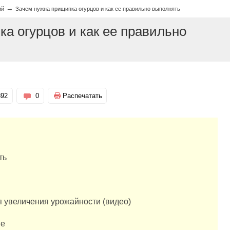
→
ий
Зачем нужна прищипка огурцов и как ее правильно выполнять
а огурцов и как ее правильно
892
0
Распечатать
ть
я увеличения урожайности (видео)
ие