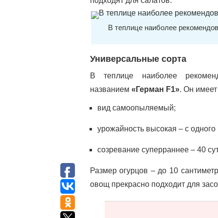
подходят для салатов.
В теплице наиболее рекомендов
Универсальные сорта
В теплице наиболее рекомен
названием
«Герман F1»
. Он имее
вид самоопыляемый;
урожайность высокая – с одного
созревание суперраннее – 40 сут
Размер огурцов – до 10 сантимет
овощ прекрасно подходит для засол