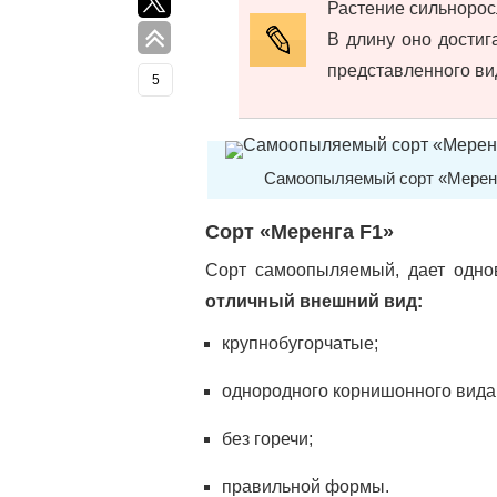
Растение сильнорос
В длину оно достиг
представленного вид
5
Самоопыляемый сорт «Меренга
Сорт «Меренга F1»
Сорт самоопыляемый, дает одно
отличный внешний вид:
крупнобугорчатые;
однородного корнишонного вида
без горечи;
правильной формы.