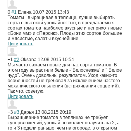
0
#1
Елена
10.07.2015 13:43
Томаты , выращивая в теплице, лучше выбирать
сорта с высокой урожайностью, в предлагаемых
сортах томатов наиболее вкусные и неприхотливые
«Бони мм» и «Персик». Плоды этих сортов большие
и мясистые, салаты вкуснейшие.
Цитировать
+1
#2
Oksana
12.08.2015 10:54
Мы часто сажаем новые для нас сорта томатов. В
этом году вырастили белые -"Белоснежка" и " Белое
чудо". Очень довольны результатом. Уход каких-то
особенностей не требовал за исключением частого
механического опыления (встряхивания соцветий).
Так что, советую.
Цитировать
+3
#3
Дарья
13.08.2015 20:19
Выращивание томатов в теплицах не требует
супервложений, урожай позволяет получить на 2, а
то и 3 недели раньше, чем на огороде, в открытом