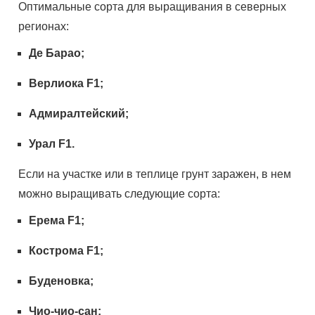
Оптимальные сорта для выращивания в северных
регионах:
Де Барао;
Верлиока
F
1;
Адмиралтейский;
Урал
F
1.
Если на участке или в теплице грунт заражен, в нем
можно выращивать следующие сорта:
Ерема
F
1;
Кострома
F
1;
Буденовка;
Чио-чио-сан;