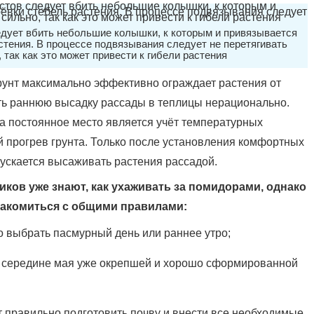
дует вбить небольшие колышки, к которым и привязывается
стения. В процессе подвязывания следует не перетягивать
 так как это может привести к гибели растения
рунт максимально эффективно ограждает растения от
ать раннюю высадку рассады в теплицы нерационально.
а постоянное место является учёт температурных
й прогрев грунта. Только после установления комфортных
ускается высаживать растения рассадой.
ов уже знают, как ухаживать за помидорами, однако
накомиться с общими правилами:
 выбрать пасмурный день или раннее утро;
 середине мая уже окрепшей и хорошо сформированной
 правильно подготовить почву и внести все необходимые