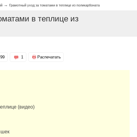
→
ий
Грамотный уход за томатами в теплице из поликарбоната
оматами в теплице из
799
1
Распечатать
еплице (видео)
ышек