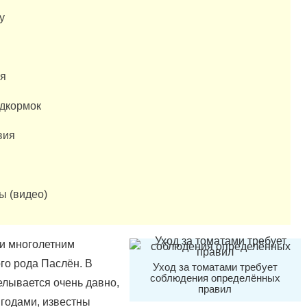
у
ия
одкормок
вия
ы (видео)
ли многолетним
го рода Паслён. В
Уход за томатами требует
соблюдения определённых
елывается очень давно,
правил
годами, известны