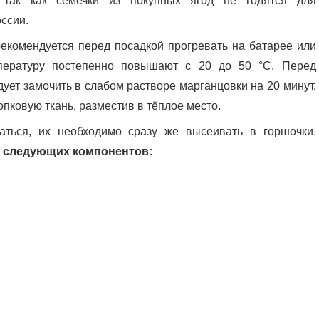
, так как семечки из покупных ягод не годятся для
ссии.
екомендуется перед посадкой прогревать на батарее или
пературу постепенно повышают с 20 до 50 °C. Перед
ет замочить в слабом растворе марганцовки на 20 минут,
опковую ткань, разместив в тёплое место.
аться, их необходимо сразу же высеивать в горшочки.
з следующих компонентов: