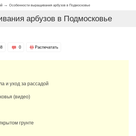
→
ий
Особенности выращивания арбузов в Подмосковье
вания арбузов в Подмосковье
38
0
Распечатать
а и уход за рассадой
ковья (видео)
ткрытом грунте