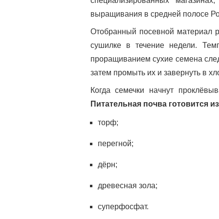
специализированных магазинах
выращивания в средней полосе Ро
Отобранный посевной материал р
сушилке в течение недели. Тем
проращиванием сухие семена следу
затем промыть их и завернуть в хл
Когда семечки начнут проклёвыв
Питательная почва готовится и
торф;
перегной;
дёрн;
древесная зола;
суперфосфат.