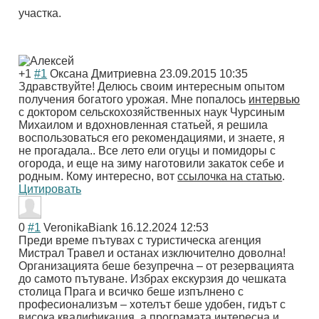
участка.
+1
#1
Оксана Дмитриевна
23.09.2015 10:35
Здравствуйте! Делюсь своим интересным опытом
получения богатого урожая. Мне попалось
интервью
с доктором сельскохозяйственных наук Чурсиным
Михаилом и вдохновленная статьей, я решила
воспользоваться его рекомендациями, и знаете, я
не прогадала.. Все лето ели огуцы и помидоры с
огорода, и еще на зиму наготовили закаток себе и
родным. Кому интересно, вот
ссылочка на статью
.
Цитировать
0
#1
VeronikaBiank
16.12.2024 12:53
Преди време пътувах с туристическа агенция
Мистрал Травел и останах изключително доволна!
Организацията беше безупречна – от резервацията
до самото пътуване. Избрах екскурзия до чешката
столица Прага и всичко беше изпълнено с
професионализъм – хотелът беше удобен, гидът с
висока квалификация, а програмата интересна и