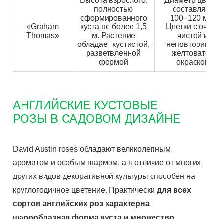
Высота взрослого,
Диаметр цветк
полностью
составляет
сформированного
100−120 мм.
«Graham
куста не более 1,5
Цветки с очен
Thomas»
м. Растение
чистой и
обладает кустистой,
неповторимо
разветвленной
желтоватой
формой
окраской
АНГЛИЙСКИЕ КУСТОВЫЕ
РОЗЫ В САДОВОМ ДИЗАЙНЕ
David Austin roses обладают великолепным
ароматом и особым шармом, а в отличие от многих
других видов декоративной культуры способен на
круглогодичное цветение. Практически
для всех
сортов английских роз характерна
шарообразная форма куста и множество