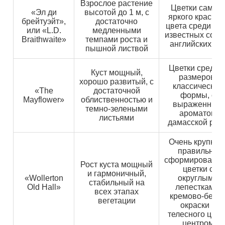
Взрослое растение
Цветки самог
«Эл ди
высотой до 1 м, с
яркого красног
брейтуэйт»,
достаточно
цвета среди вс
или «L.D.
медленными
известных сорт
Braithwaite»
темпами роста и
английских ро
пышной листвой
Цветки средни
Куст мощный,
размеров,
хорошо развитый, с
классической
«The
достаточной
формы, с
Mayflower»
облиственностью и
выраженным
темно-зелеными
ароматом
листьями
дамасской роз
Очень крупные
правильно
сформированн
Рост куста мощный
цветки с
и гармоничный,
«Wollerton
округлыми
стабильный на
Old Hall»
лепестками,
всех этапах
кремово-бело
вегетации
окраски и
телесного цвет
центром