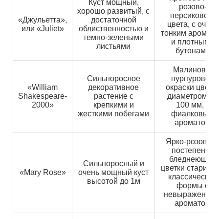
Куст мощный,
розово-
хорошо развитый, с
персикового
«Джульетта»,
достаточной
цвета, с очень
или «Juliet»
облиственностью и
тонким аромат
темно-зелеными
и плотными
листьями
бутонами
Малиново-
Сильнорослое
пурпуровой
«William
декоративное
окраски цветк
Shakespeare-
растение с
диаметром до
2000»
крепкими и
100 мм, с
жесткими побегами
фиалковым
ароматом
Ярко-розовые
постепенно
бледнеющие
Сильнорослый и
цветки старинн
«Mary Rose»
очень мощный куст
классической
высотой до 1м
формы с
невыраженны
ароматом