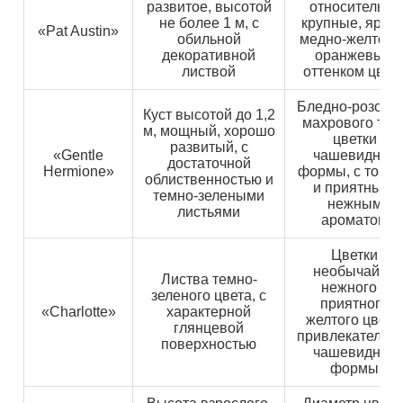
развитое, высотой
относительно
не более 1 м, с
крупные, яркие
«Pat Austin»
обильной
медно-желтого 
декоративной
оранжевым
листвой
оттенком цвет
Бледно-розовы
Куст высотой до 1,2
махрового тип
м, мощный, хорошо
цветки
развитый, с
«Gentle
чашевидной
достаточной
Hermione»
формы, с тонк
облиственностью и
и приятным,
темно-зелеными
нежным
листьями
ароматом
Цветки
необычайно
Листва темно-
нежного и
зеленого цвета, с
приятного
«Charlotte»
характерной
желтого цвета
глянцевой
привлекательн
поверхностью
чашевидной
формы