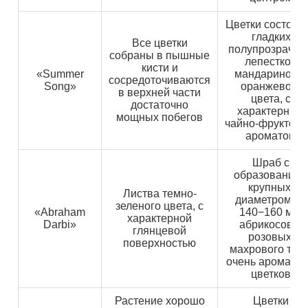
Цветки состоят 
гладких
Все цветки
полупрозрачны
собраны в пышные
лепестков
кисти и
«Summer
мандариново-
сосредоточиваются
Song»
оранжевого
в верхней части
цвета, с
достаточно
характерным
мощных побегов
чайно-фруктов
ароматом
Шраб с
образование
крупных,
Листва темно-
диаметром до
зеленого цвета, с
«Abraham
140−160 мм,
характерной
Darbi»
абрикосово-
глянцевой
розовых,
поверхностью
махрового типа
очень ароматн
цветков
Растение хорошо
Цветки