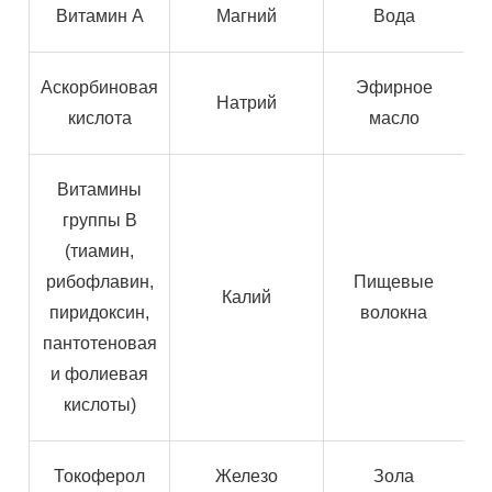
Витамин А
Магний
Вода
Аскорбиновая
Эфирное
Натрий
кислота
масло
Витамины
группы B
(тиамин,
рибофлавин,
Пищевые
Калий
пиридоксин,
волокна
пантотеновая
и фолиевая
кислоты)
Токоферол
Железо
Зола