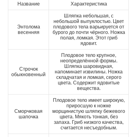
Название
Характеристика
Шляпка небольшая, с
небольшой выпуклостью. Цвет
Энтолома
плодового тела варьируется от
весенняя
бурого до почти чёрного. Ножка
полая, ломкая. Этот гриб
ядовит.
Плодовое тело крупное,
неопределённой формы.
Шляпка шаровидная,
Строчок
напоминает извилины. Ножка
обыкновенный
складчатая и ломкая, серого
цвета. Содержит ядовитые
вещества.
Плодовое тело имеет широкую,
приросшую к ножке
Сморчковая
морщинистую шляпку бежевого
шапочка
цвета. Мякоть тонкая, без
запаха. Гриб низкого качества,
считается несъедобным.