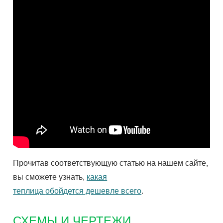
Прочитав соответствующую статью
на на
шем сайте,
вы сможете узнать,
какая
теплица
обойдется
дешевле всего
.
СХЕМЫ И ЧЕРТЕЖИ