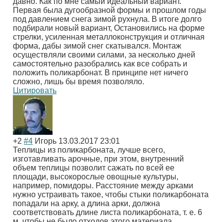
давно. Как по мне самый идеальный вариант.
Первая была дугообразной формы и прошлом годы
под давлением снега зимой рухнула. В итоге долго
подбирали новый вариант, Остановились на форме
стрелки, усиленная металлоконструкция и отличная
форма, дабы зимой снег скатывался. Монтаж
осуществляли своими силами, за несколько дней
самостоятельно разобрались как все собрать и
положить поликарбонат. В принципе нет ничего
сложно, лишь бы время позволяло.
Цитировать
+2
#4
Игорь
13.03.2017 23:01
Теплицы из поликарбоната, лучше всего,
изготавливать арочные, при этом, внутренний
объем теплицы позволит сажать по всей ее
площади, высокорослые овощные культуры,
например, помидоры. Расстояние между арками
нужно устраивать такое, чтобы стыки поликарбоната
попадали на арку, а длина арки, должна
соответствовать длине листа поликарбоната, т. е. 6
м, чтобы не было отходов этого материала.