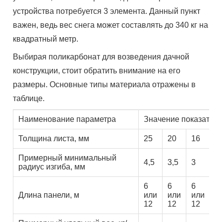
устройства потребуется 3 элемента.
Данный
пункт
важен, ведь ве
с с
нега может составлять
до 340 кг
на
квадратный метр.
Выбирая поликарбонат для возведения дачной
конструкции, стоит обратить внимание на его
размеры. Основные типы материала отражены в
таблице.
Наименование параметра
Значение показател
Толщина листа, мм
25
20
16
1
Примерный минимальный
4,5
3,5
3
2
радиус изгиба, мм
6
6
6
6
Длина панели,
м
или
или
или
и
12
12
12
1