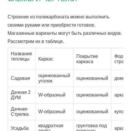
Строение из поликарбоната можно выполнить
своими руками или приобрести готовое.
Магазинные варианты могут быть различных видов.
Рассмотрим их в таблице.
Название
Покрытие
Форма
теплицы
Каркас
каркаса
строен
оцинкованный
Садовая
оцинкованный
домик
уголок
Дачная 2
W-образный
оцинкованный
арка
ДУМ
Дачная-
W-образный
оцинкованный
купол
Стрелка
квадратная
грунтовка под
Усадьба
арка
труба
покраску