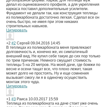
дугообразной формы. Каркас для теплицы муж
делал из оцинкованного профиля, а для укрепления
каркаса поставил дополнительные усилители.
Фундамент не делали так, как конструкция теплицы
из поликарбоната достаточно легкая. Сделал все он
очень быстро, не имея при этом никаких
строительных навыков.
Цитировать
+2
#2
Сергей
09.04.2016 14:45
В теплицах из поликарбоната меня привлекают
долговечность и, конечно же, их симпатичный
внешний вид. Не купил себе такую до сих пор только
по трем причинам. Немного смущает стоимость
теплицы 5 на 20 метров. На моей даче, где бомжи по
весне и осени тащат все, что плохо лежит, такая
может долго не простоять. Ну и еще сомнения
вызывает смогу ли я в одиночку осуществить
монтаж этого чуда.
Цитировать
+1
#3
Раиса
10.03.2017 15:59
Теплица из поликарбоната на даче стоит уже очень