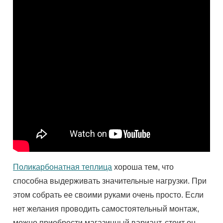
Поликарбонатная теплица
хороша тем, что
способна выдерживать значительные нагрузки. При
этом собрать
ее
своими руками очень просто. Если
нет желания проводить самостоятельный монтаж,
можно приобрести магазинный вариант, стоит он