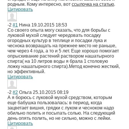
родным. Кому интересно, вот
ссылочка на статью
.
Цитировать
-2
#1
Нина
19.10.2015 18:53
Со своего опыта могу сказать, что для борьбы с
луковой мухой следует чередовать посадку
огородных культур в теплице и посадки лука и
чеснока возвращать на прежнее место не раньше,
чем через 4 года, а то и 5 лет. Еще хорошо помогает
опрыскивание растений раствором нашатырного
спирта( на 10 литров воды я брала 1 столовую
ложку нашатырного спирта).Метод конечно жесткий,
но эффективный.
Цитировать
-2
#2
Ольга
25.10.2015 08:19
А я борюсь с луковой мухой средством, которым
еще бабушка пользовалась: в период, когда
зацветает вишня, грядки с луком и чесноком надо
обильно полить и посыпать солью. На следующий
день опять полить, но не сильно, можно с лейки.
Цитировать