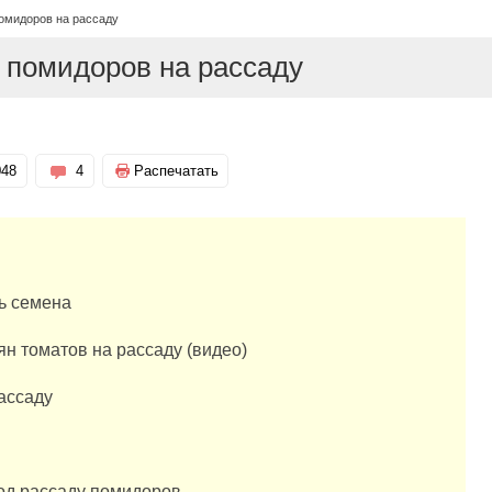
омидоров на рассаду
 помидоров на рассаду
048
4
Распечатать
ь семена
ян томатов на рассаду (видео)
рассаду
под рассаду помидоров