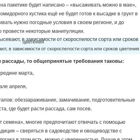
 на пакетике будет написано – «высаживать можно в мае»,
омидорного кустика ещё не будет готов к высадке в грунт в
живать нужно погодные условия в своем регионе, и до
о провести некоторые манипуляции.
ют, в зависимости от скороспелости сорта или сроков цветения
и рассады, то общепринятые требования таковы:
редине марта,
але апреля,
этапов: обеззараживание, замачивание, подготовительные
та, где будет расти рассада, сам посев.
т семена», многие предпочитают отвечать с помощью
адиция – сверяться в садоводстве и овощеводстве с
 логика в этом есть, можно с уверенностью. Лучше в этом