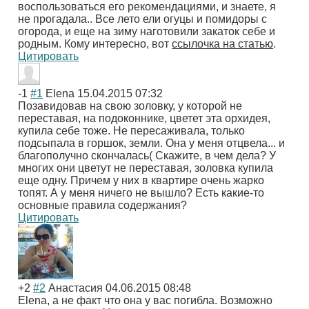
воспользоваться его рекомендациями, и знаете, я
не прогадала.. Все лето ели огуцы и помидоры с
огорода, и еще на зиму наготовили закаток себе и
родным. Кому интересно, вот
ссылочка на статью
.
Цитировать
-1
#1
Elena
15.04.2015 07:32
Позавидовав на свою золовку, у которой не
переставая, на подоконнике, цветет эта орхидея,
купила себе тоже. Не пересаживала, только
подсыпала в горшок, земли. Она у меня отцвела... и
благополучно скончалась( Скажите, в чем дела? У
многих они цветут не переставая, золовка купила
еще одну. Причем у них в квартире очень жарко
топят. А у меня ничего не вышло? Есть какие-то
основные правила содержания?
Цитировать
+2
#2
Анастасия
04.06.2015 08:48
Elena, а не факт что она у вас погибла. Возможно