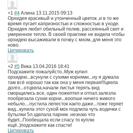
+1
#4
Алина
13.11.2015 09:13
Орхидея красивый и утонченный цветок ,и в то же
время пугает капризностью и сложностью в уходе.
Орхидея любит обильный полив, рассеянный свет и
умеренное тепло. В своей практике не видела чтобы
орхидею высаживали в почву с мхом, для меня это
ново.
Цитировать
+2
#5
Вика
13.04.2016 18:41
Подскажите пожалуйсто..Муж купил
орхидею...всунули с сухими корнями...ну я думала
там всё хорошо так как она у меня первая!!!цвела
долго...отцвела.начали листья терять вид
сморщились все, один пожелтел и отпал.залезла
пообрезала сухии корни...воопше ничего живого
небыло....пустила лепесток както даже...тоже теряет
вид...купила этот сухой мох подлила чуть водички с
бутылки 5л.зделала парник .незнаю что
будет...Пообещала если спасу то куплю
ещё..)подскажите как спасти!
Цитировать