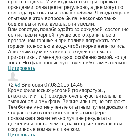
просто отцвела. У меня дома стоят три горшка с
орхидеями, одна цветет регулярно, а две могут по
пол года красоваться голый стеблем. Я когда еще не
опытная в этом вопросе была, несколько таких
бедняг выкинула, думала они умерли.
Вам советую, понаблюдайте за орхидеей, состояние
ее листьев и корней, лучше всего хранить ее в
прозрачном горшке и при поливе погружать этот
горшок полностью в воду, чтобы корни напитались.
А по климату мне кажется орхидеи весьма не
прихотливы. У меня до сухо, особенно зимой, когда
топят. Но фаленопсис чувствует себя замечательно.
Цитировать
+2
#3
Виктория
07.08.2015 14:46
Кроме физических условий (температуры,
влажности и т.д.), орхидеи очень чувствительны к
эмоциональному фону. Верьте или нет, но это факт.
Тем более многие ученые опытным путем доказали,
что растения в положительной атмосфере
показывают значительно лучшие результаты
цветения и роста, чем те, на которые кричали или
ссорились в комнате с цветком.
Цитировать