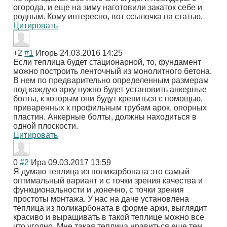
огорода, и еще на зиму наготовили закаток себе и
родным. Кому интересно, вот
ссылочка на статью
.
Цитировать
+2
#1
Игорь
24.03.2016 14:25
Если теплица будет стационарной, то, фундамент
можно построить ленточный из монолитного бетона.
В нем по предварительно определенным размерам
под каждую арку нужно будет установить анкерные
болты, к которым они будут крепиться с помощью,
приваренных к профильным трубам арок, опорных
пластин. Анкерные болты, должны находиться в
одной плоскости.
Цитировать
0
#2
Ира
09.03.2017 13:59
Я думаю теплица из поликарбоната это самый
оптимальный вариант и с точки зрения качества и
функциональности и ,конечно, с точки зрения
простоты монтажа. У нас на даче установлена
теплица из поликарбоната в форме арки, выглядит
красиво и выращивать в такой теплице можно все
что угодно. Мне такая теплица нравиться еще тем,