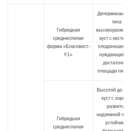
Детерминантно
типа
Гибридная
высокоурожай
среднеспелая
куст с кистев
форма «Благовест-
плодоношение
F1»
нуждающийся
достаточной
площади питан
Высотой до ме
куст с хорош
развитой
надземной час
Гибридная
устойчив к
среднеспелая
болезням, но