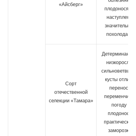
болезням и
«Айсберг»
плодоносят д
наступления
значительног
похолодания
Детерминантн
низкорослые
сильноветвист
кусты отличн
Сорт
переносит
отечественной
переменчиву
селекции «Тамара»
погоду и
плодоносят
практически д
заморозков