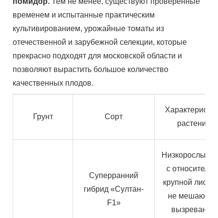
помидор.
Тем не менее, существуют проверенные
временем и испытанные практическим
культивированием, урожайные томаты из
отечественной и зарубежной селекции, которые
прекрасно подходят для московской области и
позволяют вырастить большое количество
качественных плодов.
Характеристи
Грунт
Сорт
растения
Низкорослый к
с относительн
Суперранний
крупной листво
гибрид «Султан-
не мешающе
F1»
вызреванию