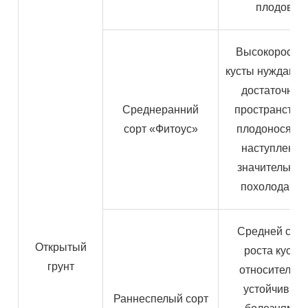
плодов
Высокорослы
кусты нуждаютс
достаточном
Среднеранний
пространстве 
сорт «Фитоус»
плодоносят д
наступления
значительног
похолодания
Средней сил
Открытый
роста кусты
грунт
относительн
устойчивы к
Раннеспелый сорт