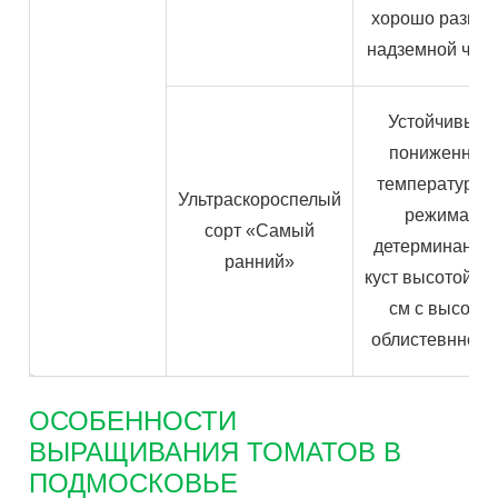
хорошо развит
надземной час
Устойчивый 
пониженным
температурн
Ультраскороспелый
режимам
сорт «Самый
детерминантн
ранний»
куст высотой до
см с высокой
облистевнност
ОСОБЕННОСТИ
ВЫРАЩИВАНИЯ ТОМАТОВ В
ПОДМОСКОВЬЕ