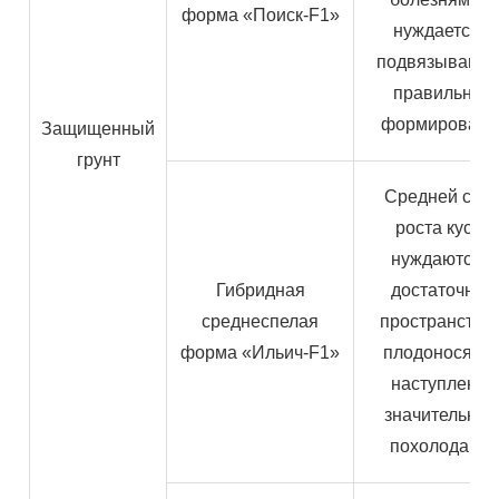
форма «Поиск-F1»
нуждается в
подвязывании
правильном
формировани
Защищенный
грунт
Средней сил
роста кусты
нуждаются в
Гибридная
достаточном
среднеспелая
пространстве 
форма «Ильич-F1»
плодоносят д
наступления
значительног
похолодания