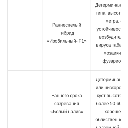
Детерминантно
типа, высотой 
метра, с
Раннеспелый
устойчивостью
гибрид
возбудителя
«Изобильный- F1»
вируса табачн
мозаики и
фузариоза
Детерминантн
или низкоросл
Раннего срока
куст высотой 
созревания
более 50-60 см
«Белый налив»
хорошей
облиственност
надземной час