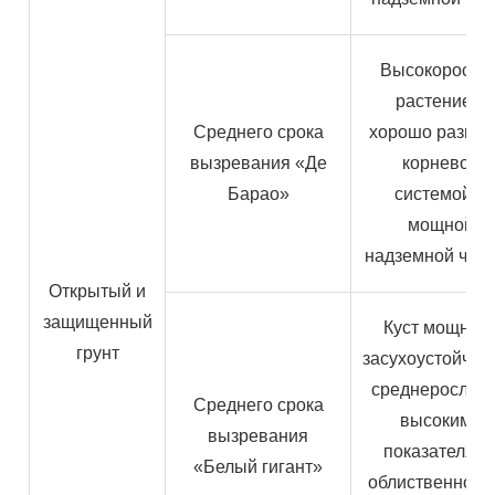
Высокоросло
растение с
Среднего срока
хорошо развит
вызревания «Де
корневой
Барао»
системой и
мощной
надземной час
Открытый и
защищенный
Куст мощный
грунт
засухоустойчив
среднерослый,
Среднего срока
высокими
вызревания
показателям
«Белый гигант»
облиственност